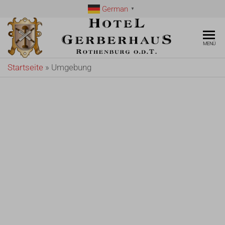
German
▼
Hotel
Romantische
MENÜ
Hotel in
Gerber
Rothenburg
Startseite
»
Umgebung
Rothen
ob der Tauber
– Hotel
ob der
Gerberhaus
Tauber