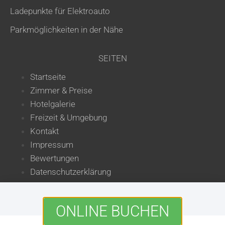
Ladepunkte für Elektroauto
Parkmöglichkeiten in der Nähe
SEITEN
Startseite
Zimmer & Preise
Hotelgalerie
Freizeit & Umgebung
Kontakt
Impressum
Bewertungen
Datenschutzerklärung
Jetzt zum Bestpreis buchen
HOTEL GERBERHAUS
ONLINE BUCHEN
Spitalgasse 25