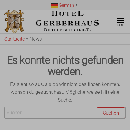
German
▼
Hotel
Romantische
MENÜ
Hotel in
Gerber
Rothenburg
Startseite
»
News
Rothen
ob der Tauber
– Hotel
ob der
Es konnte nichts gefunden
Gerberhaus
Tauber
werden.
Es sieht so aus, als ob wir nicht das finden konnten,
wonach du gesucht hast. Möglicherweise hilft eine
Suche.